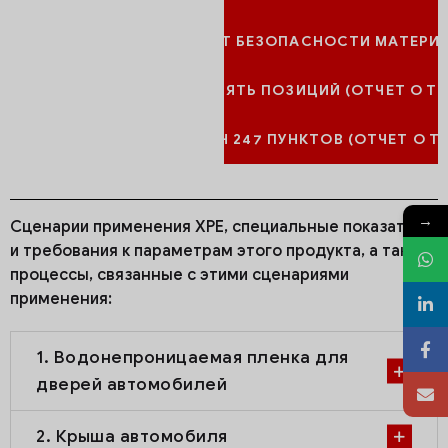
ПАСПОРТ БЕЗОПАСНОСТИ МАТЕРИА
PP ROHS ДЕСЯТЬ ПОЗИЦИЙ (ОТЧЕТ О Т
ПП, ПЭ REACH 247 ПУНКТОВ (ОТЧЕТ О 
→
Сценарии применения XPE, специальные показатели
и требования к параметрам этого продукта, а также
процессы, связанные с этими сценариями
применения:
1. Водонепроницаемая пленка для
дверей автомобилей
2. Крыша автомобиля