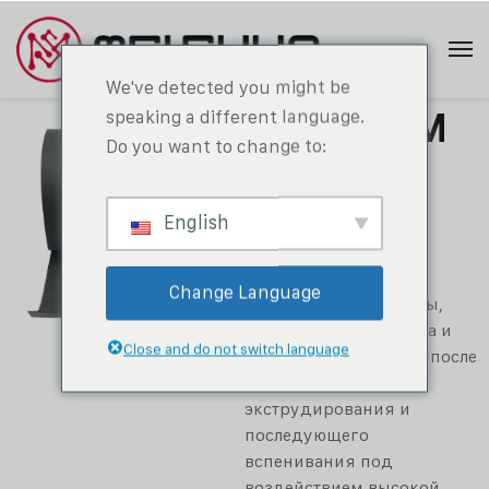
We've detected you might be
speaking a different language.
XPE FOAM
Do you want to change to:
MSX10
Пена XPE (химически
English
сшитый вспененный
полиэтилен)
изготавливается из
Change Language
полиэтиленовой смолы,
вспенивающего агента и
Close and do not switch language
других наполнителей после
равномерного
экструдирования и
последующего
вспенивания под
воздействием высокой