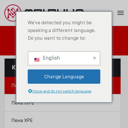
We've detected you might be
speaking a different language.
Пенопласт IXPP
Do you want to change to:
English
Категория Продукта
Change Language
Пенопласт IXPP
Close and do not switch language
Пена IXPE
Пена XPE