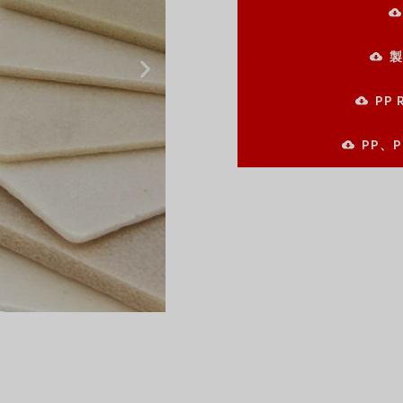
製
PP
PP、P