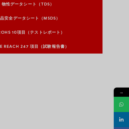
物性データシート（TDS）
品安全データシート（MSDS）
 ROHS 10項目（テストレポート）
E REACH 247 項目（試験報告書）
→