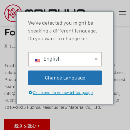
We've detected you might be
Footer Main
speaking a different language.
Do you want to change to:
による
Msfoam
2020年4月9日
コメントなし
English
Trusted foam manufacturer offering innovative IXPE/XPE
solutions for automotive, construction, and medical industries.
Change Language
Product Category IXPP Foam​ IXPE Foam XPE Foam Processed
Foam Contact Company +86 130 5991 3207
Close and do not switch language
info@msfoam.com No.2056 Ganshan Road, Wuxing District,
Huzhou, China Social Media Facebook Linkedin Whatsapp ©
2010-2025 Huzhou Meishuo New Material Co., Ltd.
続きを読む