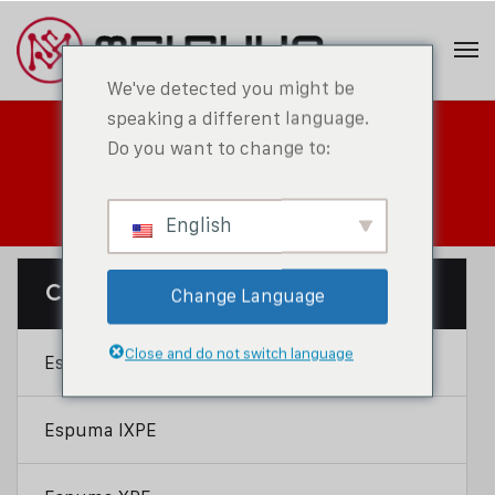
We've detected you might be
speaking a different language.
Do you want to change to:
Centro de productos
English
Categoría De Productos
Change Language
Close and do not switch language
Espuma IXPP
Espuma IXPE