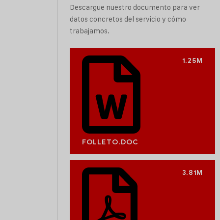
Descargue nuestro documento para ver
datos concretos del servicio y cómo
trabajamos.
1.25M
FOLLETO.DOC
3.81M