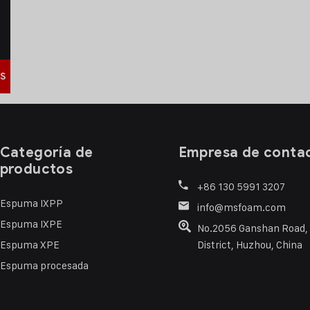
S
Categoría de
Empresa de conta
productos
+86 130 5991 3207
Espuma IXPP
info@msfoam.com
Espuma IXPE
No.2056 Ganshan Road,
Espuma XPE
District, Huzhou, China
Espuma procesada