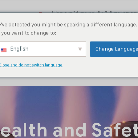
Llámenos 24 horas al día, 7 días a la sem
+86 130 5991 3207
've detected you might be speaking a different language.
 you want to change to:
Noticias
Quiénes Somos
English
Change Languag
Close and do not switch language
ealth and Safe