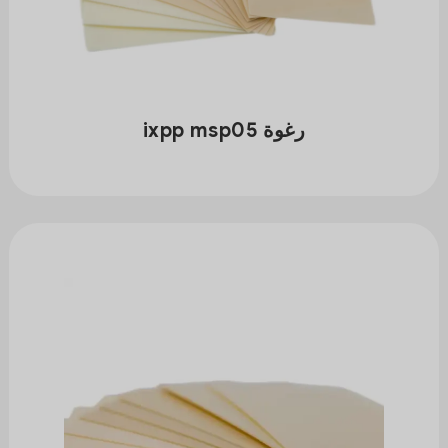
رغوة ixpp msp05