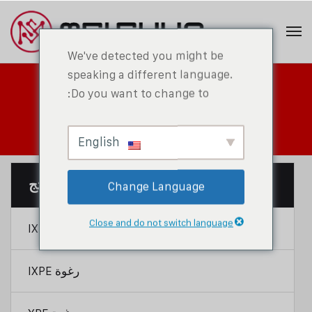
We've detected you might be
speaking a different language.
Do you want to change to:
مركز المنتجات
English
فئة المنتج
Change Language
Close and do not switch language
رغوة IXPP
رغوة IXPE