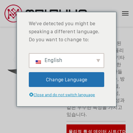
We've detected you might be
speaking a different language.
XPE 폼 롤
Do you want to change to:
XPE 폼(화학적으로 가교된
폴리에틸렌 폼 소재)은 폴리
에틸렌 수지, 발포제 및 기타
English
충전재를 균일하게 압출한
후 고온으로 발포하여 만들
어집니다. XPE 폼은 방수, 방
Change Language
습, 완충, 반발, 보온, 단열,
내후성, 내노후성, 내식성,
Close and do not switch language
경량, 가공 및 성형 용이성과
같은 우수한 특성을 가지고
있습니다.
물리적 특성 데이터 시트(TDS)